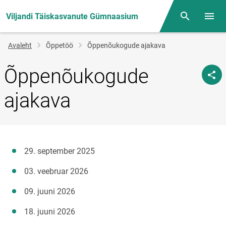
Viljandi Täiskasvanute Gümnaasium
Otsing
Menüü
Jälglink
Avaleht
Õppetöö
Õppenõukogude ajakava
Õppenõukogude
ajakava
29. september 2025
03. veebruar 2026
09. juuni 2026
18. juuni 2026